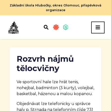
Základní škola Hlubočky, okres Olomouc, příspěvková
organizace
Rozvrh nájmů
tělocvičny
Ve sportovní hale lze hrát tenis,
nohejbal, badminton (3 kurty), volejbal,
basketbal, házenou a malou kopanou.
Objednávat lze telefonicky u správce
haly p. Strnada na telefonním čísle 731