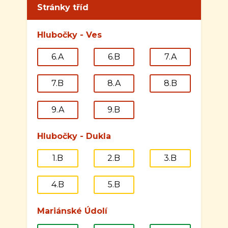
Stránky tříd
Hlubočky - Ves
6.A
6.B
7.A
7.B
8.A
8.B
9.A
9.B
Hlubočky - Dukla
1.B
2.B
3.B
4.B
5.B
Mariánské Údolí