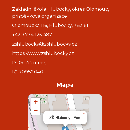
Základní škola Hlubočky, okres Olomouc,
příspěvková organizace
Olomoucká 116, Hlubočky, 783 61
+420 734 125 487
zshlubocky@zshlubocky.cz
https://www.zshlubocky.cz
ISDS: 2r2mmej
IČ: 70982040
Mapa
+
−
×
ZŠ Hlubočky - Ves