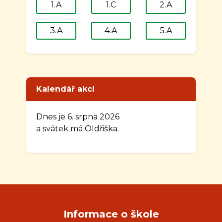
1.A
1.C
2.A
3.A
4.A
5.A
Kalendář akcí
Dnes je 6. srpna 2026
a svátek má Oldřiška.
Informace o škole