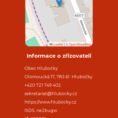
Leaflet
|
©
OpenStreetMap
Informace o zřizovateli
Obec Hlubočky
Olomoucká 17, 783 61 Hlubočky
+420 721 749 402
sekretariat@hlubocky.cz
https://www.hlubocky.cz
ISDS: ne2bugw