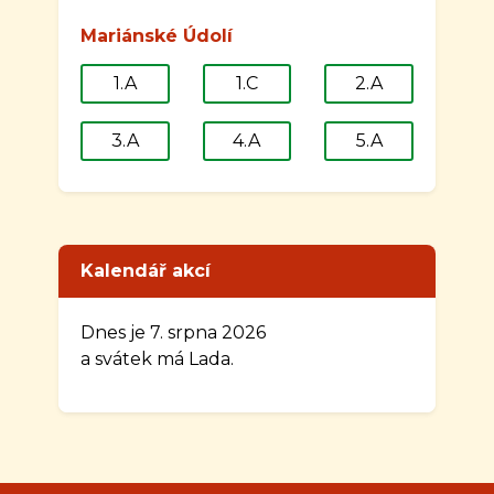
Mariánské Údolí
1.A
1.C
2.A
3.A
4.A
5.A
Kalendář akcí
Dnes je 7. srpna 2026
a svátek má Lada.