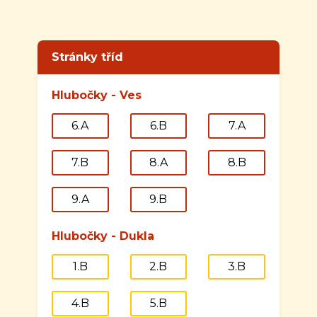
Stránky tříd
Hlubočky - Ves
6.A
6.B
7.A
7.B
8.A
8.B
9.A
9.B
Hlubočky - Dukla
1.B
2.B
3.B
4.B
5.B