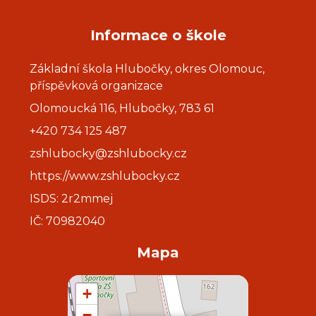
Informace o škole
Základní škola Hlubočky, okres Olomouc,
příspěvková organizace
Olomoucká 116, Hlubočky, 783 61
+420 734 125 487
zshlubocky@zshlubocky.cz
https://www.zshlubocky.cz
ISDS: 2r2mmej
IČ: 70982040
Mapa
+
−