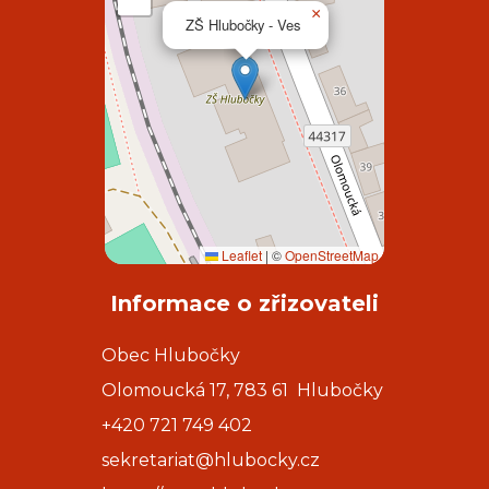
×
ZŠ Hlubočky - Ves
Leaflet
|
©
OpenStreetMap
Informace o zřizovateli
Obec Hlubočky
Olomoucká 17, 783 61 Hlubočky
+420 721 749 402
sekretariat@hlubocky.cz