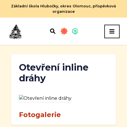
Základní škola Hlubočky, okres Olomouc, příspěvková
organizace
Otevření inline
dráhy
Fotogalerie