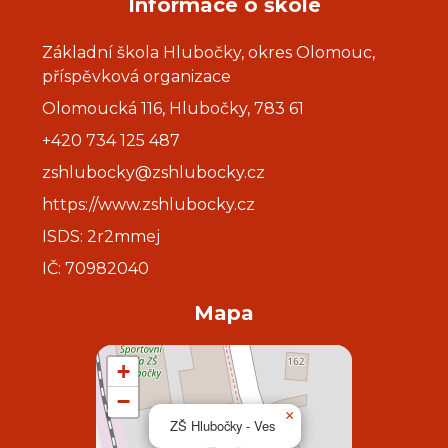
Informace o škole
Základní škola Hlubočky, okres Olomouc,
příspěvková organizace
Olomoucká 116, Hlubočky, 783 61
+420 734 125 487
zshlubocky@zshlubocky.cz
https://www.zshlubocky.cz
ISDS: 2r2mmej
IČ: 70982040
Mapa
+
−
×
ZŠ Hlubočky - Ves