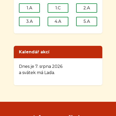
1.A
1.C
2.A
3.A
4.A
5.A
Kalendář akcí
Dnes je 7. srpna 2026
a svátek má Lada.