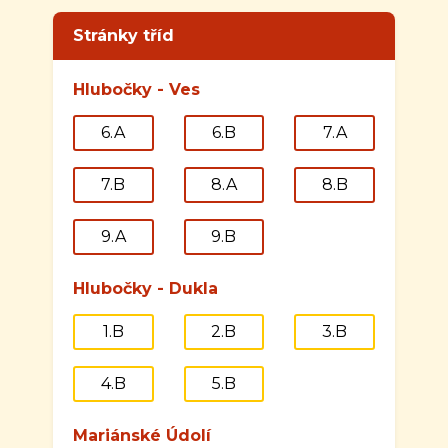
Stránky tříd
Hlubočky - Ves
6.A
6.B
7.A
7.B
8.A
8.B
9.A
9.B
Hlubočky - Dukla
1.B
2.B
3.B
4.B
5.B
Mariánské Údolí