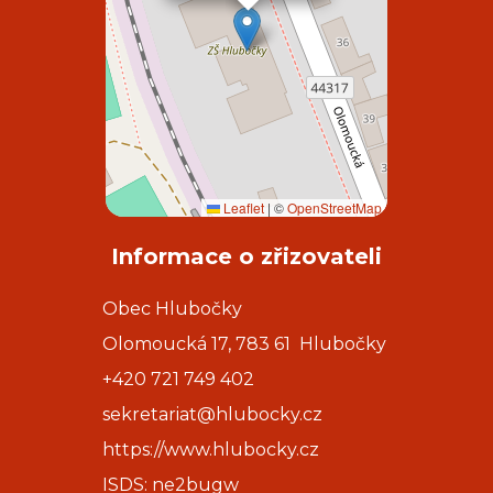
Leaflet
|
©
OpenStreetMap
Informace o zřizovateli
Obec Hlubočky
Olomoucká 17, 783 61 Hlubočky
+420 721 749 402
sekretariat@hlubocky.cz
https://www.hlubocky.cz
ISDS: ne2bugw